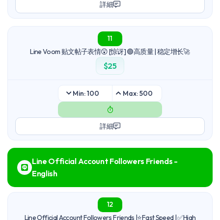
詳細
11
Line Voom 贴文帖子表情😲 [惊讶] 🟢高质量 | 稳定增长🚀
$25
Min: 100
Max: 500
詳細
Line Official Account Followers Friends -
English
12
Line Official Account Followers Friends |⭐Fast Speed | ✅High