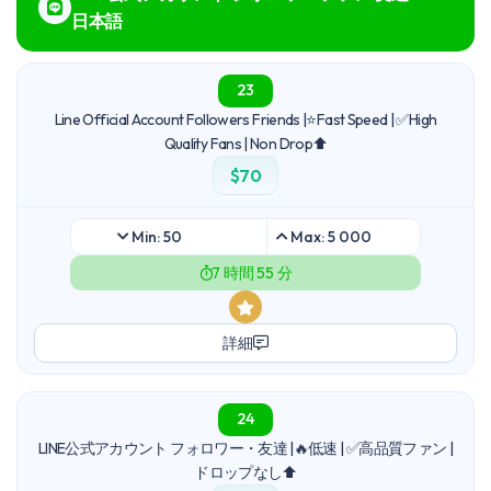
日本語
23
Line Official Account Followers Friends |⭐Fast Speed | ✅High
Quality Fans | Non Drop⬆️
$70
Min: 50
Max: 5 000
7 時間 55 分
詳細
24
LINE公式アカウント フォロワー・友達 |🔥低速 | ✅高品質ファン |
ドロップなし⬆️