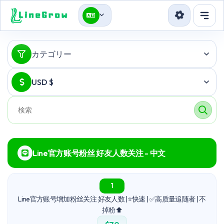
サービス
カテゴリー
Blog
USD $
API
サインイン
登録
Line官方账号粉丝 好友人数关注 - 中文
1
Line官方账号增加粉丝关注 好友人数 |⭐快速 | ✅高质量追随者 | 不
掉粉⬆️