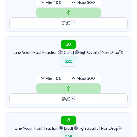
Min: 100
Max: 500
詳細
20
Line Voom Post Reaction🤗 [Care] 🟢High Quality | Non Drop🚀
$25
Min: 100
Max: 500
詳細
21
Line Voom Post Reaction😭 [Sad] 🟢High Quality | Non Drop🚀