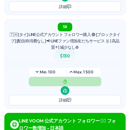
詳細
58
🇹🇭 [タイ] LINE公式アカウント フォロワー購入 🟢 [ブロックタイ
プ] [配信枠消費なし] 📢 LINEファン増加友だちサービス 🥇 | 高品
質↑ | 減少なし♻️
$130
Min: 100
Max: 1 500
詳細
LINE VOOM 公式アカウント フォロワー 🙋‍♂️ フォ
ロワー数増加 - 日本語