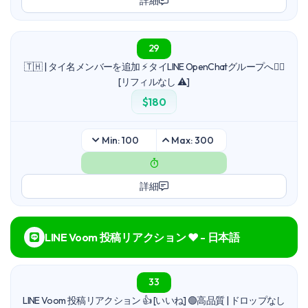
詳細
29
🇹🇭 | タイ名メンバーを追加 ⚡ タイLINE OpenChatグループへ🙋‍♀️
[リフィルなし ⚠️]
$180
Min: 100
Max: 300
詳細
LINE Voom 投稿リアクション ❤️ - 日本語
33
LINE Voom 投稿リアクション 👍 [いいね] 🟢高品質 | ドロップなし