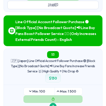
詳細
Line Official Account Follower Purchase 🟢
[Block Type] [No Broadcast Quota] 📢 Line Buy
Fans Boost Follower Service 🙆‍♀️ (Only Increases
External Friends Count) - English
53
🇯🇵 [Japan] Line Official Account Follower Purchase 🟢 [Block
Type] [No Broadcast Quota] 📢 Line Buy Fans Increase Friends
Service 🥇 | High Quality ↑ | No Drop ♻️
$130
Min: 100
Max: 1 500