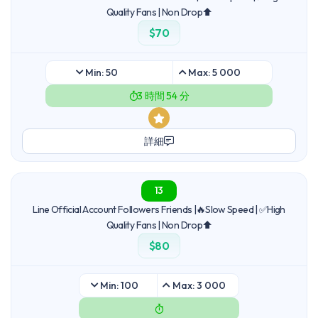
Quality Fans | Non Drop⬆️
$70
Min: 50
Max: 5 000
3 時間 54 分
詳細
13
Line Official Account Followers Friends |🔥Slow Speed | ✅High
Quality Fans | Non Drop⬆️
$80
Min: 100
Max: 3 000