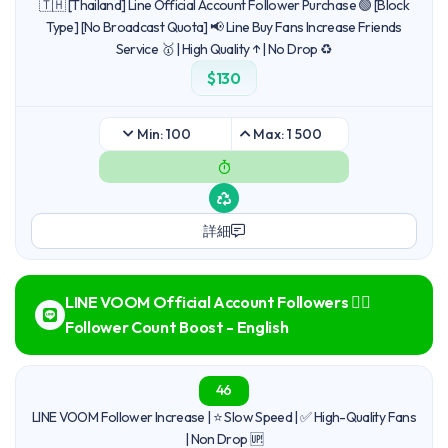
🇹🇭 [Thailand] Line Official Account Follower Purchase 🟢 [Block
Type] [No Broadcast Quota] 📢 Line Buy Fans Increase Friends
Service 🥇 | High Quality ↑ | No Drop ♻️
$130
Min: 100
Max: 1 500
詳細
LINE VOOM Official Account Followers 🙋‍♂️
Follower Count Boost - English
46
LINE VOOM Follower Increase | ⭐ Slow Speed | ✅ High-Quality Fans
| Non Drop 🆙