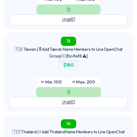
詳細
15
🇹🇼 Taiwan |🔝Add Taiwan Name Members to Line OpenChat
Group🙋‍♂️ [No Refill ⚠️]
$180
Min: 100
Max: 200
詳細
16
🇹🇭 Thailand | ⚡Add Thailand Name Members to Line OpenChat