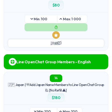
$80
Min: 100
Max: 1 000
詳細
Line OpenChat Group Members - English
14
🇯🇵 Japan | 🎌Add Japan Name Members to Line OpenChat Group
🙋 [No Refill ⚠️]
$180
Min: 100
Max: 100