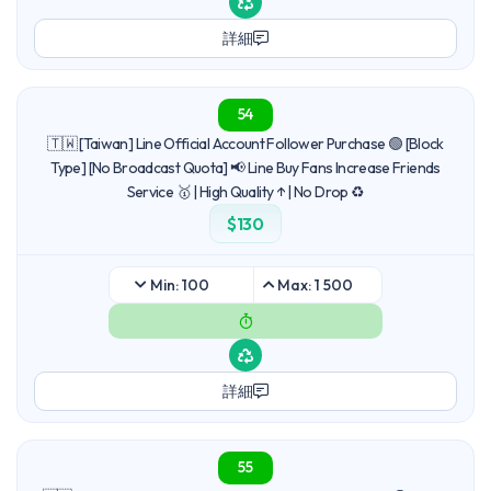
詳細
54
🇹🇼 [Taiwan] Line Official Account Follower Purchase 🟢 [Block
Type] [No Broadcast Quota] 📢 Line Buy Fans Increase Friends
Service 🥇 | High Quality ↑ | No Drop ♻️
$130
Min: 100
Max: 1 500
詳細
55