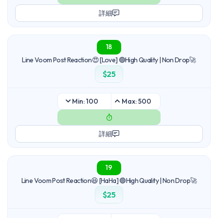
詳細
18
Line Voom Post Reaction😍 [Love] 🟢High Quality | Non Drop🚀
$25
Min: 100
Max: 500
詳細
19
Line Voom Post Reaction😆 [HaHa] 🟢High Quality | Non Drop🚀
$25