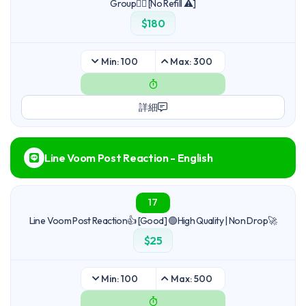
Group🙋‍♀️ [No Refill ⚠️]
$180
Min: 100
Max: 300
詳細
Line Voom Post Reaction - English
17
Line Voom Post Reaction👍 [Good] 🟢High Quality | Non Drop🚀
$25
Min: 100
Max: 500