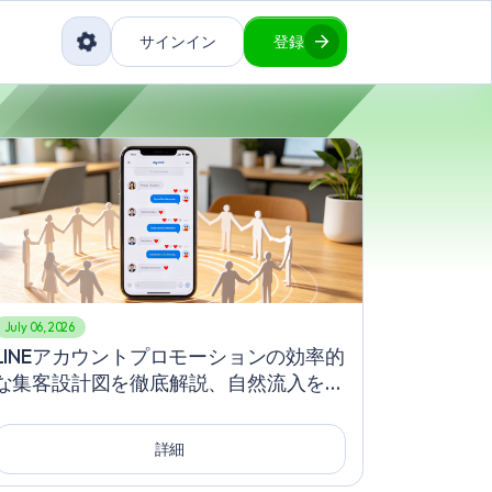
サインイン
登録
July 06, 2026
LINEアカウントプロモーションの効率的
な集客設計図を徹底解説、自然流入を巧
みに爆発させ、LINEのフォロワーを無理
なく倍増させる達人の実践秘訣
詳細