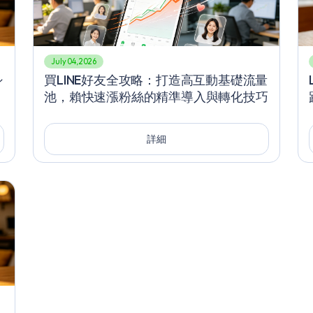
July 04, 2026
シ
買LINE好友全攻略：打造高互動基礎流量
、
池，賴快速漲粉絲的精準導入與轉化技巧
ラ
詳細