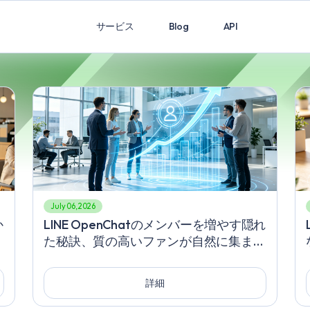
サービス
Blog
API
July 06, 2026
か
LINE OpenChatのメンバーを増やす隠れ
得
た秘訣、質の高いファンが自然に集まる
秘
実践手法を徹底解説、LINEでファンを急
成長させる高効率運用ガイド
詳細