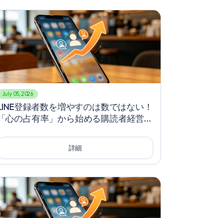
July 05, 2026
LINE登録者数を増やすのは数ではない！
「心の占有率」から始める購読者経営
術、顧客が自ら訪れる鍵となる戦略、
LINE友達を増やすための割引以外の革新
詳細
的アプローチ