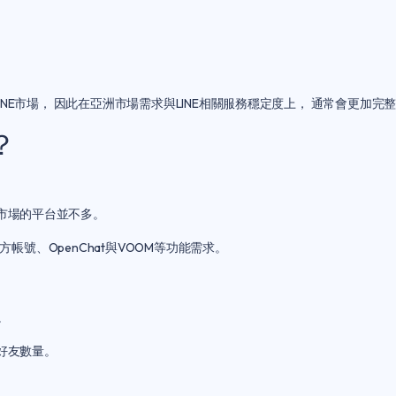
在LINE市場， 因此在亞洲市場需求與LINE相關服務穩定度上， 通常會更加完
？
E市場的平台並不多。
E官方帳號、OpenChat與VOOM等功能需求。
。
加好友數量。