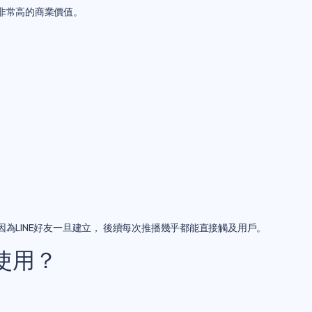
來非常高的商業價值。
因為LINE好友一旦建立， 後續每次推播幾乎都能直接觸及用戶。
人使用？