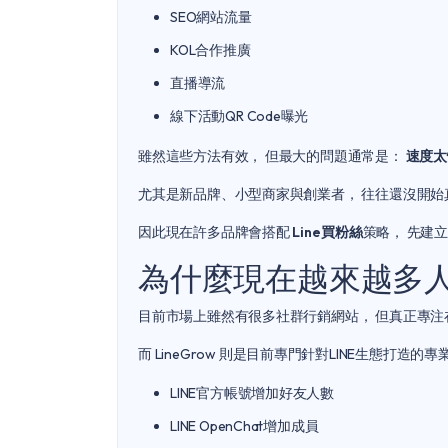
SEO網站流量
KOL合作推廣
直播導流
線下活動QR Code曝光
雖然這些方法有效， 但最大的問題通常是：
速度太
尤其是新品牌、小型商家與創業者， 往往還沒開始
因此現在許多品牌會搭配
Line買粉絲
策略， 先建
為什麼現在越來越多人推
目前市場上雖然有很多社群行銷網站， 但真正專注在
而
LineGrow
則是目前專門針對LINE生態打造的專
LINE官方帳號增加好友人數
LINE OpenChat增加成員